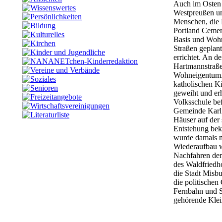
Auch im Osten
Westpreußen
u
Menschen, die 
Portland Ceme
Basis und
Wohn
Straßen geplan
errichtet. An d
Hartmannstraß
Wohneigentum
katholischen Ki
geweiht und er
Volksschule
be
Gemeinde
Kar
Häuser auf der
Entstehung bek
wurde damals n
Wiederaufbau w
Nachfahren de
des
Waldfriedho
die Stadt
Misbu
die politische
Fernbahn
und 
gehörende
Klei