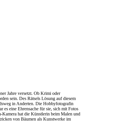
ner Jahre versetzt.
Ob Krimi oder
den sein. Des Rätsels
Lösung auf diesem
ndsweg in
Anderten.
Die Hobbyfotografin
ar es eine
Ehrensache für sie, sich mit Fotos
n-Kamera hat die
Künstlerin beim Malen und
stricken
von Bäumen als Kunstwerke im