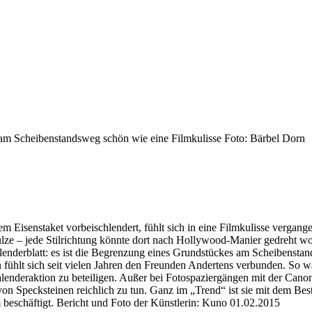
 am Scheibenstandsweg schön wie eine
Filmkulisse
Foto: Bärbel Dorn
m Eisenstaket vorbeischlendert, fühlt sich in eine
Filmkulisse vergange
lze – jede Stilrichtung könnte dort
nach Hollywood-Manier gedreht wor
nderblatt: es ist die
Begrenzung eines Grundstückes am Scheibensta
n
fühlt sich seit vielen Jahren
den Freunden Andertens verbunden. So w
alenderaktion
zu beteiligen.
Außer bei Fotospaziergängen mit der Cano
von Specksteinen
reichlich zu tun. Ganz im „Trend“ ist sie mit dem Be
beschäftigt.
Bericht und Foto der Künstlerin: Kuno
01.02.2015